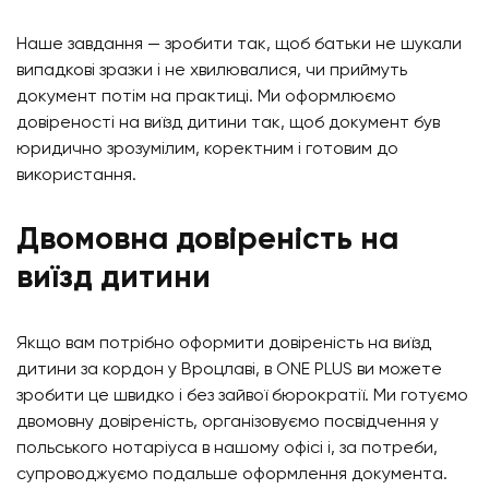
Наше завдання — зробити так, щоб батьки не шукали
випадкові зразки і не хвилювалися, чи приймуть
документ потім на практиці. Ми оформлюємо
довіреності на виїзд дитини так, щоб документ був
юридично зрозумілим, коректним і готовим до
використання.
Двомовна довіреність на
виїзд дитини
Якщо вам потрібно оформити довіреність на виїзд
дитини за кордон у Вроцлаві, в ONE PLUS ви можете
зробити це швидко і без зайвої бюрократії. Ми готуємо
двомовну довіреність, організовуємо посвідчення у
польського нотаріуса в нашому офісі і, за потреби,
супроводжуємо подальше оформлення документа.