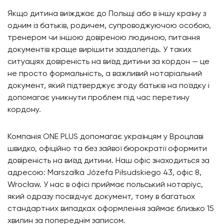
Якщо дитина виїжджає до Польщі або в іншу країну з
одним із батьків, родичем, супроводжуючою особою,
тренером чи іншою довіреною людиною, питання
документів краще вирішити заздалегідь. У таких
ситуаціях довіреність на виїзд дитини за кордон — це
не просто формальність, а важливий нотаріальний
документ, який підтверджує згоду батьків на поїздку і
допомагає уникнути проблем під час перетину
кордону.
Компанія ONE PLUS допомагає українцям у Вроцлаві
швидко, офіційно та без зайвої бюрократії оформити
довіреність на виїзд дитини. Наш офіс знаходиться за
адресою: Marszałka Józefa Piłsudskiego 43, офіс 8,
Wrocław. У нас в офісі приймає польський нотаріус,
який одразу посвідчує документ, тому в багатьох
стандартних випадках оформлення займає близько 15
хвилин за попереднім записом.