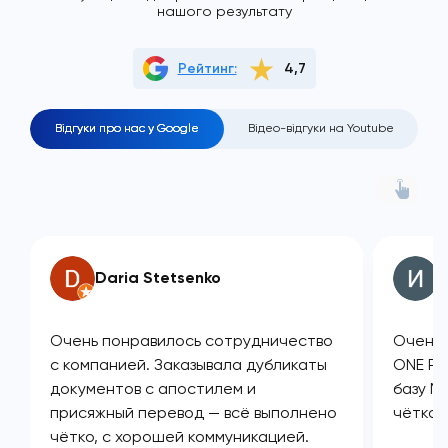
нашого результату
Рейтинг:
4,7
Відгуки про нас у Google
Відео-відгуки на Youtube
Daria Stetsenko
И
Очень понравилось сотрудничество
Очень 
с компанией. Заказывала дубликаты
ONE PL
документов с апостилем и
базу М
присяжный перевод — всё выполнено
чётко 
чётко, с хорошей коммуникацией.