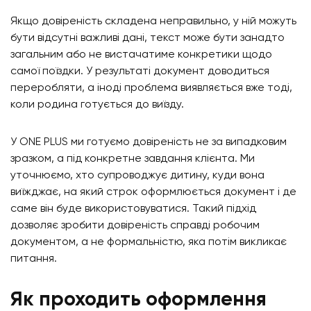
Якщо довіреність складена неправильно, у ній можуть
бути відсутні важливі дані, текст може бути занадто
загальним або не вистачатиме конкретики щодо
самої поїздки. У результаті документ доводиться
переробляти, а іноді проблема виявляється вже тоді,
коли родина готується до виїзду.
У ONE PLUS ми готуємо довіреність не за випадковим
зразком, а під конкретне завдання клієнта. Ми
уточнюємо, хто супроводжує дитину, куди вона
виїжджає, на який строк оформлюється документ і де
саме він буде використовуватися. Такий підхід
дозволяє зробити довіреність справді робочим
документом, а не формальністю, яка потім викликає
питання.
Як проходить оформлення