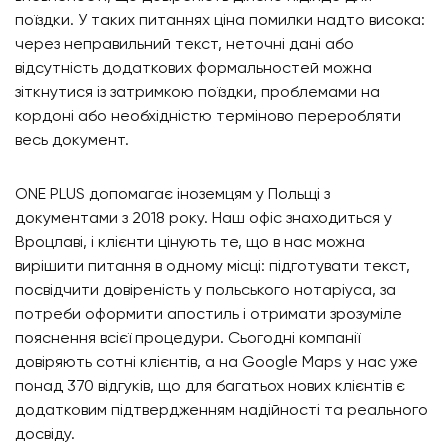
поїздки. У таких питаннях ціна помилки надто висока:
через неправильний текст, неточні дані або
відсутність додаткових формальностей можна
зіткнутися із затримкою поїздки, проблемами на
кордоні або необхідністю терміново переробляти
весь документ.
ONE PLUS допомагає іноземцям у Польщі з
документами з 2018 року. Наш офіс знаходиться у
Вроцлаві, і клієнти цінують те, що в нас можна
вирішити питання в одному місці: підготувати текст,
посвідчити довіреність у польського нотаріуса, за
потреби оформити апостиль і отримати зрозуміле
пояснення всієї процедури. Сьогодні компанії
довіряють сотні клієнтів, а на Google Maps у нас уже
понад 370 відгуків, що для багатьох нових клієнтів є
додатковим підтвердженням надійності та реального
досвіду.