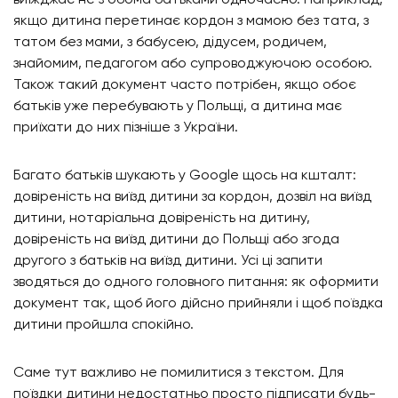
виїжджає не з обома батьками одночасно. Наприклад,
якщо дитина перетинає кордон з мамою без тата, з
татом без мами, з бабусею, дідусем, родичем,
знайомим, педагогом або супроводжуючою особою.
Також такий документ часто потрібен, якщо обоє
батьків уже перебувають у Польщі, а дитина має
приїхати до них пізніше з України.
Багато батьків шукають у Google щось на кшталт:
довіреність на виїзд дитини за кордон, дозвіл на виїзд
дитини, нотаріальна довіреність на дитину,
довіреність на виїзд дитини до Польщі або згода
другого з батьків на виїзд дитини. Усі ці запити
зводяться до одного головного питання: як оформити
документ так, щоб його дійсно прийняли і щоб поїздка
дитини пройшла спокійно.
Саме тут важливо не помилитися з текстом. Для
поїздки дитини недостатньо просто підписати будь-