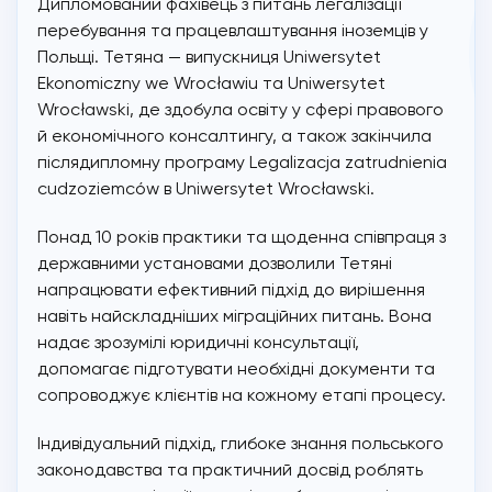
Дипломований фахівець з питань легалізації
перебування та працевлаштування іноземців у
Польщі. Тетяна — випускниця Uniwersytet
Ekonomiczny we Wrocławiu та Uniwersytet
Wrocławski, де здобула освіту у сфері правового
й економічного консалтингу, а також закінчила
післядипломну програму Legalizacja zatrudnienia
cudzoziemców в Uniwersytet Wrocławski.
Понад 10 років практики та щоденна співпраця з
державними установами дозволили Тетяні
напрацювати ефективний підхід до вирішення
навіть найскладніших міграційних питань. Вона
надає зрозумілі юридичні консультації,
допомагає підготувати необхідні документи та
сопроводжує клієнтів на кожному етапі процесу.
Індивідуальний підхід, глибоке знання польського
законодавства та практичний досвід роблять