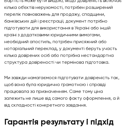
Вартість може бути вищою, якщо довіреність включає
кілька об’єктів нерухомості, потрібен розширений
перелік повноважень для продажу, спадщини,
банківських дій і реєстрації, документ потрібно
підготувати для використання в Україні або іншій
країні з додатковими юридичними вимогами,
необхідний апостиль, потрібен присяжний або
нотаріальний переклад, у документі беруть участь
кілька довірених осіб або потрібна нестандартна
структура довіреності чи термінова підготовка.
Ми завжди намагаємося підготувати довіреність так,
щоб вона була юридично грамотною і справді
працювала за призначенням. Саме тому ціна
залежить не лише від самого факту оформлення, а й
від складності конкретного завдання.
Гарантія результату і підхід