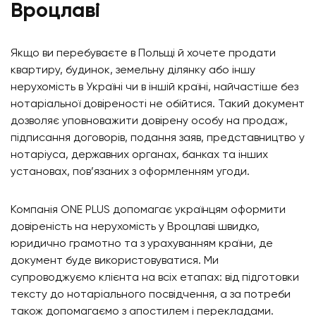
Вроцлаві
Якщо ви перебуваєте в Польщі й хочете продати
квартиру, будинок, земельну ділянку або іншу
нерухомість в Україні чи в іншій країні, найчастіше без
нотаріальної довіреності не обійтися. Такий документ
дозволяє уповноважити довірену особу на продаж,
підписання договорів, подання заяв, представництво у
нотаріуса, державних органах, банках та інших
установах, пов’язаних з оформленням угоди.
Компанія ONE PLUS допомагає українцям оформити
довіреність на нерухомість у Вроцлаві швидко,
юридично грамотно та з урахуванням країни, де
документ буде використовуватися. Ми
супроводжуємо клієнта на всіх етапах: від підготовки
тексту до нотаріального посвідчення, а за потреби
також допомагаємо з апостилем і перекладами.