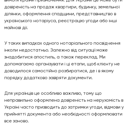
вимоги країни призначення. Для України це може бути
довіреність на продаж квартири, будинку, земельної
ділянки, оформлення спадщини, представництво в
українського нотаріуса, реєстрацію угоди або інші
майнові дії.
У таких випадках одного нотаріального посвідчення
інколи недостатньо. Залежно від ситуації може
знадобитися апостиль, а також переклад. Ми
допомагаємо організувати і ці етапи, щоб клієнту не
доводилося самостійно розбиратися, де і в якому
порядку додатково завіряти документи.
Для українців це особливо важливо, тому що
неправильно оформлена довіреність на нерухомість в
Україні часто призводить до затримки угоди, відмови у
прийнятті документа або необхідності оформлювати
все заново.