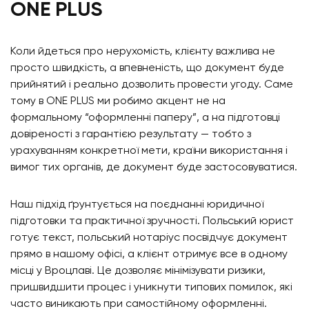
ONE PLUS
Коли йдеться про нерухомість, клієнту важлива не
просто швидкість, а впевненість, що документ буде
прийнятий і реально дозволить провести угоду. Саме
тому в ONE PLUS ми робимо акцент не на
формальному “оформленні паперу”, а на підготовці
довіреності з гарантією результату — тобто з
урахуванням конкретної мети, країни використання і
вимог тих органів, де документ буде застосовуватися.
Наш підхід ґрунтується на поєднанні юридичної
підготовки та практичної зручності. Польський юрист
готує текст, польський нотаріус посвідчує документ
прямо в нашому офісі, а клієнт отримує все в одному
місці у Вроцлаві. Це дозволяє мінімізувати ризики,
пришвидшити процес і уникнути типових помилок, які
часто виникають при самостійному оформленні.