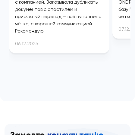
с компанией. Заказывала дубликаты
ONE PL
документов с апостилем и
базу М
присяжный перевод — всё выполнено
чётко 
чётко, с хорошей коммуникацией.
07.12.2
Рекомендую.
06.12.2025