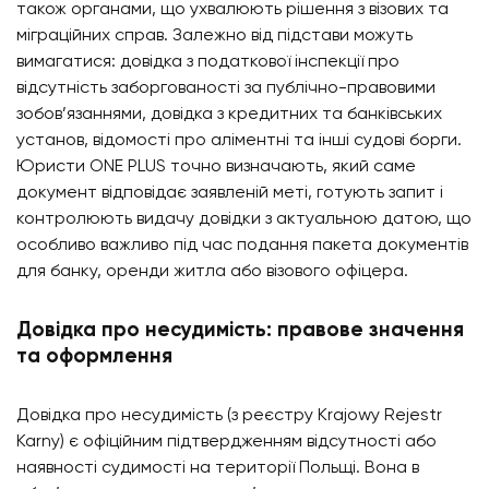
також органами, що ухвалюють рішення з візових та
міграційних справ. Залежно від підстави можуть
вимагатися: довідка з податкової інспекції про
відсутність заборгованості за публічно-правовими
зобов’язаннями, довідка з кредитних та банківських
установ, відомості про аліментні та інші судові борги.
Юристи ONE PLUS точно визначають, який саме
документ відповідає заявленій меті, готують запит і
контролюють видачу довідки з актуальною датою, що
особливо важливо під час подання пакета документів
для банку, оренди житла або візового офіцера.
Довідка про несудимість: правове значення
та оформлення
Довідка про несудимість (з реєстру Krajowy Rejestr
Karny) є офіційним підтвердженням відсутності або
наявності судимості на території Польщі. Вона в