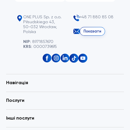
ONE PLUS Sp. z o.o.
+48 71 880 85 08
Piłsudskiego 43,
50-032 Wrocław,
Показати
Polska
NIP:
8971857670
KRS:
0000739695
Навігація
Послуги
Інші послуги