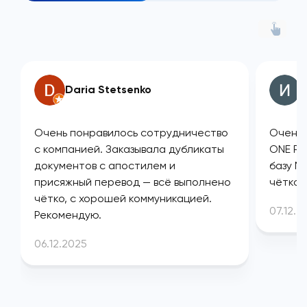
Daria Stetsenko
И
Очень понравилось сотрудничество
Очень 
с компанией. Заказывала дубликаты
ONE PL
документов с апостилем и
базу М
присяжный перевод — всё выполнено
чётко 
чётко, с хорошей коммуникацией.
07.12.2
Рекомендую.
06.12.2025