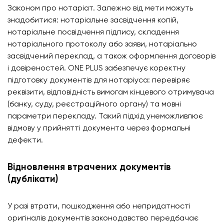
Законом про нотаріат. Залежно від мети можуть
знадобитися: нотаріальне засвідчення копій,
нотаріальне посвідчення підпису, складення
нотаріального протоколу або заяви, нотаріально
засвідчений переклад, а також оформлення договорів
і довіреностей. ONE PLUS забезпечує коректну
підготовку документів для нотаріуса: перевіряє
реквізити, відповідність вимогам кінцевого отримувача
(банку, суду, реєстраційного органу) та мовні
параметри перекладу. Такий підхід унеможливлює
відмову у прийнятті документа через формальні
дефекти.
Відновлення втрачених документів
(дублікати)
У разі втрати, пошкодження або непридатності
оригіналів документів законодавство передбачає