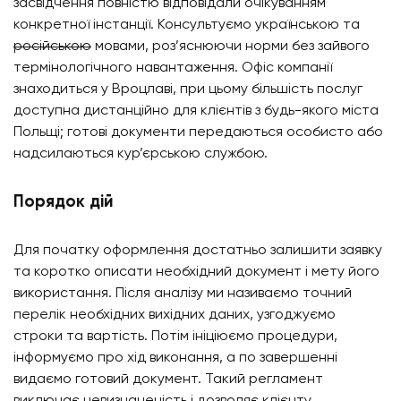
засвідчення повністю відповідали очікуванням
конкретної інстанції. Консультуємо українською та
російською
мовами, роз’яснюючи норми без зайвого
термінологічного навантаження. Офіс компанії
знаходиться у Вроцлаві, при цьому більшість послуг
доступна дистанційно для клієнтів з будь-якого міста
Польщі; готові документи передаються особисто або
надсилаються кур’єрською службою.
Порядок дій
Для початку оформлення достатньо залишити заявку
та коротко описати необхідний документ і мету його
використання. Після аналізу ми називаємо точний
перелік необхідних вихідних даних, узгоджуємо
строки та вартість. Потім ініціюємо процедури,
інформуємо про хід виконання, а по завершенні
видаємо готовий документ. Такий регламент
виключає невизначеність і дозволяє клієнту