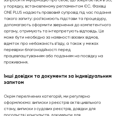
запросити інформацію про себе, що зберігається в SIS,
у порядку, встановленому регламентом ЄС. Фахівці
ONE PLUS надають правовий супровід під час подання
такого запиту: роз’яснюють підстави та процедуру,
допомагають оформити звернення до компетентного
органу, отримують та інтерпретують відповідь. Це
може бути необхідно за наявності візових відмов,
відміток про небажаність в’їзду, а також у межах
перевірки благонадійності перед
працевлаштуванням або поданням на посвідку на
проживання.
Інші довідки та документи за індивідуальним
запитом
Окрім перелічених категорій, ми регулярно
оформлюємо: виписки з реєстрів актів цивільного
стану, виписки з судових реєстрів, довідки для
посольств і консульств, документи для