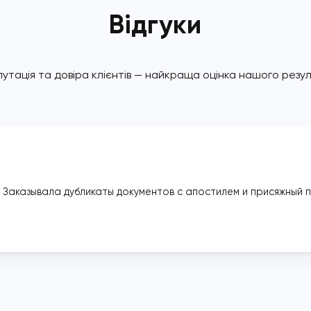
Наші
клієнти
Ми супроводжуємо тих, хто обирає законність, 
впевненість у питаннях міграції
Відгуки