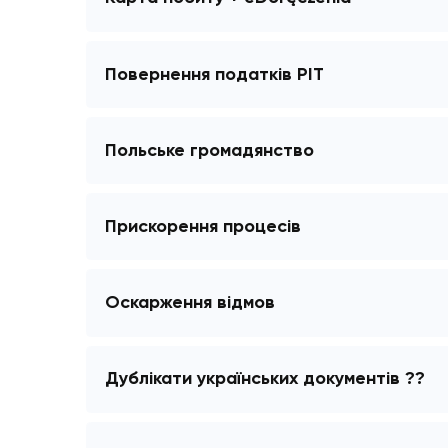
Карта постійного перебування
Карта побиту + eDoręczenia
Повернення податків PIT
Польське громадянство
Прискорення процесів