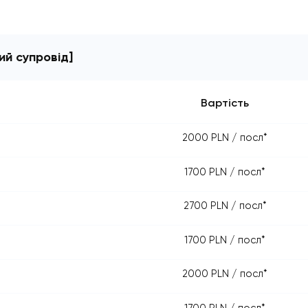
повний супровід]
Вартіст
2000 PLN / 
1700 PLN / п
2700 PLN / п
1700 PLN / п