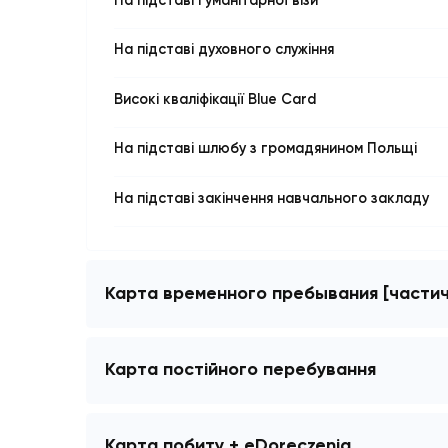
Для водіїв міжнародників
На підставі гуманітарної візи
На підставі духовного служіння
Високі кваліфікації Blue Card
На підставі шлюбу з громадянином Поль
На підставі закінчення навчального зак
Карта временного пребывания [