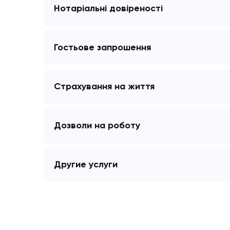
PESEL / Profil zaufany
Довідка
Послуги нотаріуса
Нотаріальні довіреності
Гостьове запрошення
Страхування на життя