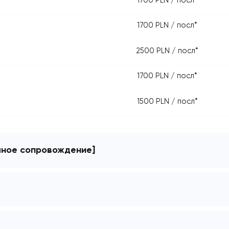
2000 PLN / 
1700 PLN / п
1700 PLN / п
2500 PLN / п
щі
1700 PLN / п
ладу
1500 PLN / п
частичное сопровождение]