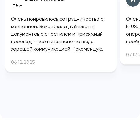
Очень понравилось сотрудничество с
Очень
компанией. Заказывала дубликаты
PLUS.
документов с апостилем и присяжный
опера
перевод — всё выполнено чётко, с
пробл
хорошей коммуникацией. Рекомендую.
07.12
06.12.2025