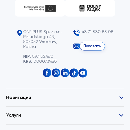
ONE PLUS Sp. z o.o.
+48 71 880 85 08
Piłsudskiego 43,
50-032 Wrocław,
Показать
Polska
NIP:
8971857670
KRS:
0000739695
Навигация
Услуги