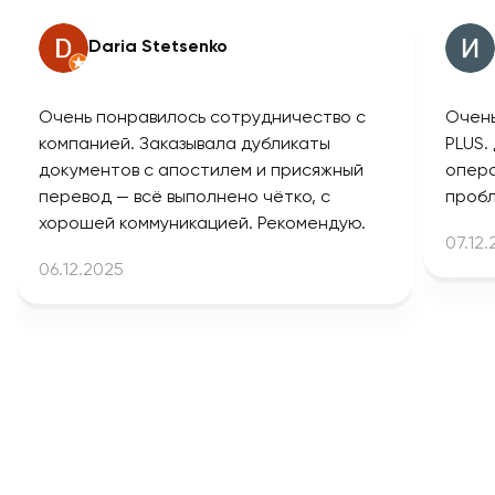
Daria Stetsenko
Очень понравилось сотрудничество с
Очень
компанией. Заказывала дубликаты
PLUS.
документов с апостилем и присяжный
опера
перевод — всё выполнено чётко, с
пробл
хорошей коммуникацией. Рекомендую.
07.12
06.12.2025