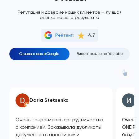
Репутация и доверие наших клиентов — лучшая
оценка нашего результата
Рейтинг:
4,7
Отзывы о нас в Google
Видео-отзывы на Youtube
Daria Stetsenko
И
Очень понравилось сотрудничество
Очень 
с компанией. Заказывала дубликаты
ONE PL
документов с апостилем и
базу М