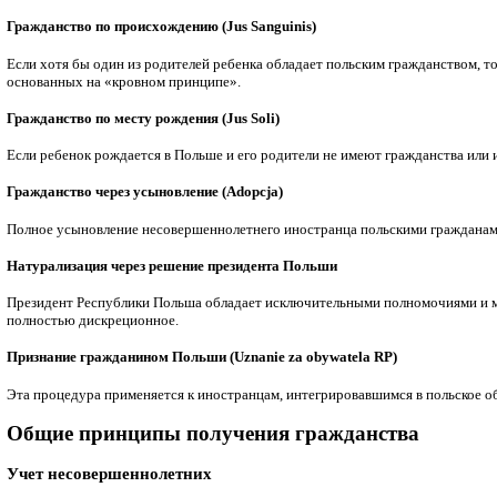
Польское гражданство для иностранцев
Получение польского гражданства — это конечный этап легал
нюансов и законодательных тонкостей, процесс натурализаци
Основные способы получения гражданства Поль
Польское законодательство предусматривает несколько основа
Гражданство по происхождению (Jus Sanguinis)
Если хотя бы один из родителей ребенка обладает польским г
основанных на «кровном принципе».
Гражданство по месту рождения (Jus Soli)