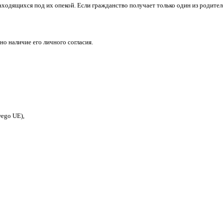
жданства или их гражданство не установлено, такой ребенок по
и гражданами до достижения им 16 лет автоматически дает ему
номочиями и может предоставить гражданство любому иностра
я в польское общество и легально проживающим в стране. Она
ва
на их детей, находящихся под их опекой. Если гражданство пол