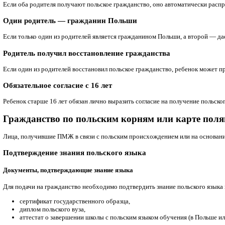
отсутствие угрозы для национальной безопасности.
Разновидности ПМЖ и их роль
Несмотря на внешнее сходство, различные типы ПМЖ выдают
Zezwolenie na osiedlenie się
— бессрочное ПМЖ, действу
Pobyt stały
— постоянный вид на жительство, возможен пр
Rezydent długoterminowy UE
— статус долгосрочного ре
Гражданство после 3 лет ПМЖ
Если иностранец проживает на территории Польши не менее тр
Гражданство после 10 лет легального проживания
Даже если ПМЖ получено недавно, но до этого иностранец лега
него уже есть ПМЖ.
Гражданство через брак с гражданином Польши
Если иностранец состоит в браке с гражданином Польши не м
законодательством.