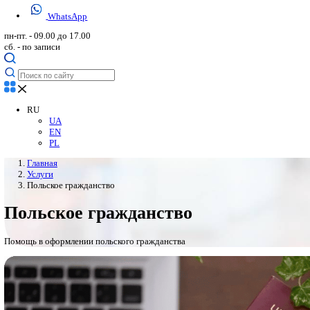
+48 71 880 85 08
Viber
Telegram
WhatsApp
пн-пт. - 09.00 до 17.00
сб. - по записи
RU
UA
EN
PL
Главная
Услуги
Польское гражданство