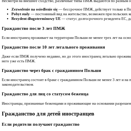
родительских прав.
Согласие ребенка с 16 лет
Для получения гражданства лицом, достигшим 16-летнего возра
Признание гражданства Польши
Кто может быть признан гражданином
Иностранцы, проживающие в Польше на основании разреше
поселение (zezwolenie na osiedlenie się),
долгосрочное пребывание резидента ЕС (pobyt rezydenta
постоянное пребывание (pobyt stały).
При этом требуется:
минимум 3 года легального проживания в Польше,
стабильный доход,
наличие постоянного места жительства,
знание польского языка,
интеграция в польское общество,