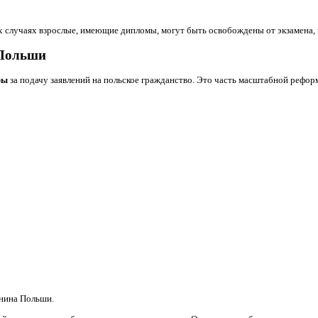
ии разрешения на поселение не менее двух лет, также имеют 
атически распространяется на их несовершеннолетнего ребенка
 а второй — дает официальное согласие, ребенок также может п
бенок может претендовать на индигенат при согласии второго р
учение польского гражданства.