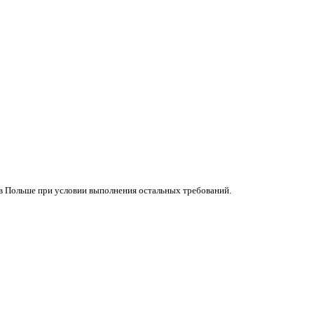
бильный доход и постоянное жилье, он может подать заявление
ию и т.п.), он также может претендовать на гражданство, при 
з типов ПМЖ, он может претендовать на гражданство. Важно, чт