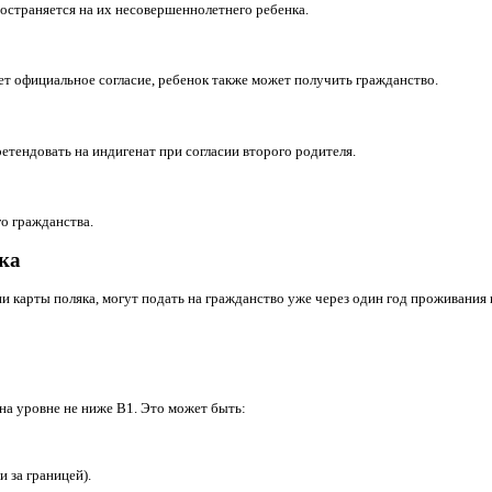
ся по разным основаниям:
ет только в Польше,
и польских корнях, карте поляка и т.д.,
зидента ЕС, дает дополнительные права в других странах ЕС.
ех лет на основании одного из видов ПМЖ, при этом имеет ста
льно проживал в Польше 10 лет (по визам, временному пребыван
енее 3 лет и на протяжении последних двух лет имеет любой и