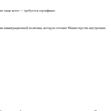
право подать заявление о признании их гражданами Польши.
.
олучить гражданство.
одителя.