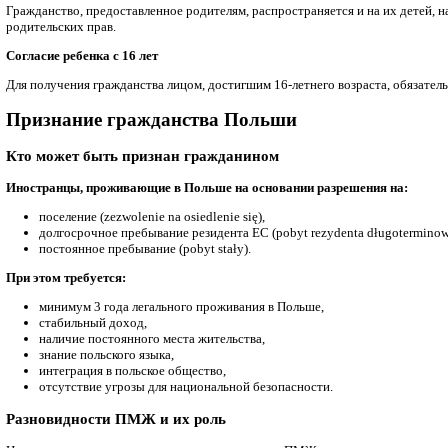
Если ребенок рождается в Польше и его родители не имеют гра
Гражданство через усыновление (Adopcja)
Полное усыновление несовершеннолетнего иностранца польским
Натурализация через решение президента Польши
Президент Республики Польша обладает исключительными пол
полностью дискреционное.
Признание гражданином Польши (Uznanie za obywatela RP)
Эта процедура применяется к иностранцам, интегрировавшимс
Общие принципы получения гражданст
Учет несовершеннолетних
Гражданство, предоставленное родителям, распространяется и 