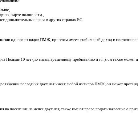
ста, обязательно наличие его личного согласия.
ния на:
 długoterminowego UE),