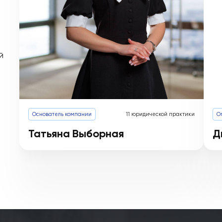
каждом
сфере
льными
гать
 вашей
можно
Основатель компании
11 юридической пр
 делу