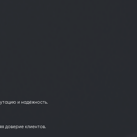
nomiczny we Wrocławiu
, укрепляя свою экспертность.
 на трудоустройстве и легализации иностранцев.