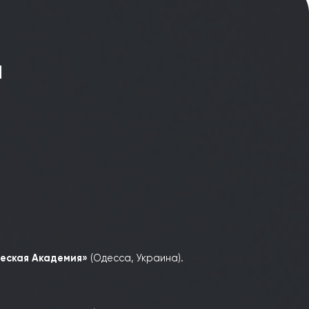
Дмитрий Козленков
пании
LUS