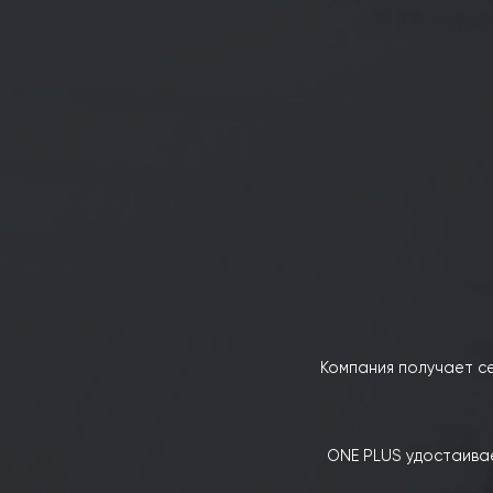
Татьяна получает двойной дипло
На основе накопленного опы