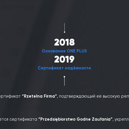
2017
Повышение квалификации
2018
Двойной диплом
м магистра в
Uniwersytet Wrocławski и Uniwersytet Eko
та
создаётся компания ONE PLUS
, специализирующаяся