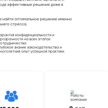
ванный специалист лично — мы не передаём
йствуем с государственными органами и
а, находя эффективные решения даже в
енты, а найти оптимальное решение именно
без лишнего стресса.
Гарантия конфиденциальности и
о
прозрачности на всех этапах
сотрудничества
Глубокое знание законодательства и
многолетний опыт успешной практики