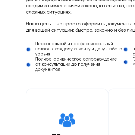
Каждым проектом занимается дипломиро
дела посредникам. Ежедневно взаимоде
следим за изменениями законодательств
сложных ситуациях.
Наша цель — не просто оформить докум
для вашей ситуации: быстро, законно и 
Персональный и профессиональный
подход к каждому клиенту и делу любог
уровня
Полное юридическое сопровождение
от консультации до получения
документов