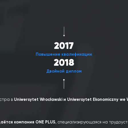
Обучение Татьяны
2015
Первый опыт
еру в крупной международной компании,
специализиру
ированные
курсы по легализации пребывания иностран