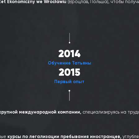
2013
Обучение Дмитрия
ое образование в
Национальном университете «Одес
iwersytet Ekonomiczny we Wrocławiu
(Вроцлав, Польша),
2014