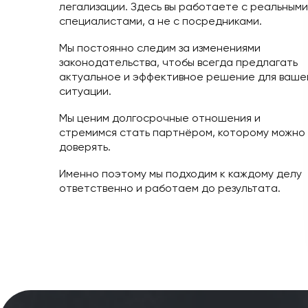
Доверие, профессионализм и забота о 
клиенте — это основа нашей работы.
В нашей команде работают
сертифицированные юристы с польским
юридическим образованием и опытом в 
легализации. Здесь вы работаете с реа
специалистами, а не с посредниками.
Мы постоянно следим за изменениями
законодательства, чтобы всегда предла
актуальное и эффективное решение для
ситуации.
Мы ценим долгосрочные отношения и
стремимся стать партнёром, которому 
доверять.
Именно поэтому мы подходим к каждому