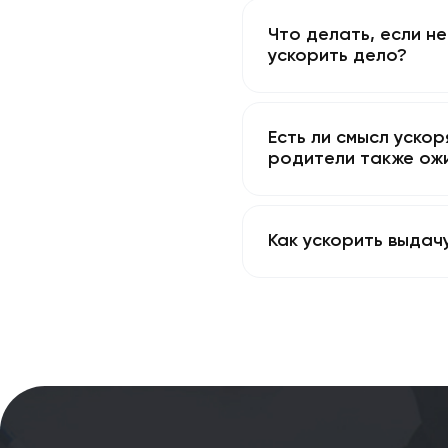
Каковы гарант
Отличается ли
Что делать, ес
ускорить дело
Есть ли смысл
родители такж