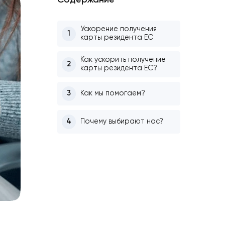
Содержание
Ускорение получения
1
карты резидента ЕС
Как ускорить получе
2
карты резидента ЕС?
3
Как мы помогаем?
4
Почему выбирают на