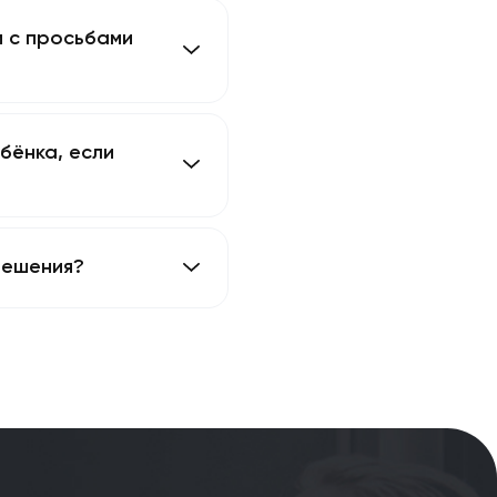
бёнка?
ьких писем с просьбами
етнего ребёнка, если