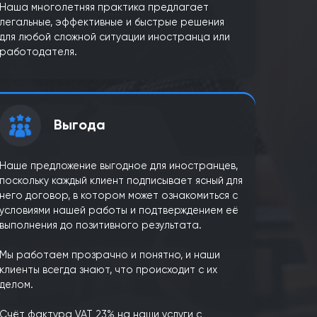
Опыт и знания
ONE PLUS уже более 5 лет оказывает услуги
области легализации пребывания и работы
нца.
иностранцев в Польше.
я
Наши специалисты следят за всеми
мые
изменениями в законодательстве - мы всегд
нца
располагаем самой свежей и актуальной
о
информацией о пребывании и трудоустрой
иностранцев в Польше.
Наша многолетняя практика предлагает
и
легальные, эффективные и быстрые решени
 с
для любой сложной ситуации иностранца и
работодателя.