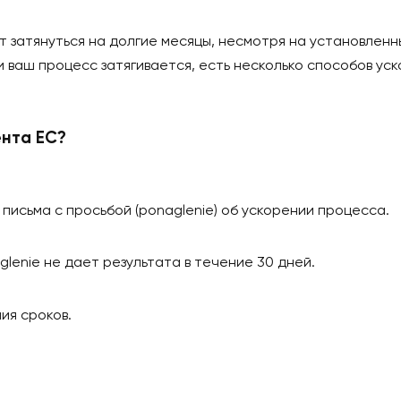
идента ЕС
может затянуться на долгие месяцы, несмотря на 
. Если ваш процесс затягивается, есть несколько с
езидента ЕС?
ного письма с просьбой (ponaglenie) об ускорении
 ponaglenie не дает результата в течение 30 дней.