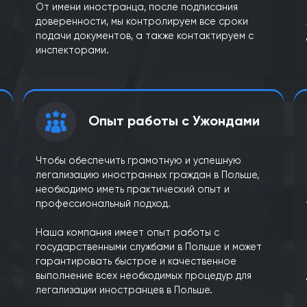
Комплекс
ода.
Все, что вам нужно будет сделать, это
м
подписать доверенность и предоставить
жаем
информацию об условиях работы иностра
От имени работодателя, после подписани
о
доверенности, мы оформим все необходи
ой
документы для трудоустройства иностра
без посещения работодателем каких-либ
о
ужондов.
От имени иностранца, после подписания
ких
доверенности, мы контролируем все срок
 plac
подачи документов, а также контактируем
.
инспекторами.