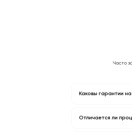
✔ Возможность компенсации за задержку
Не теряйте время —
ONE PLUS
поможет в
Получить консультацию
Ча