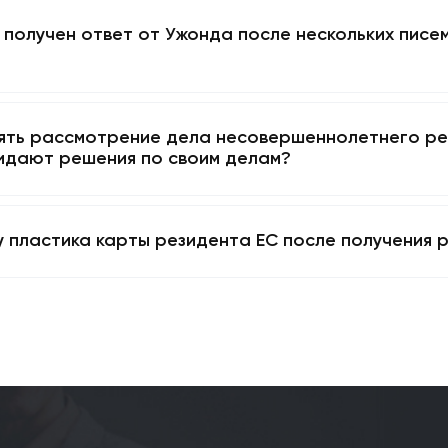
ии на ускорение рассмотрения дела?
 процесс ускорения дела для взрослого и ре
ли не получен ответ от Ужонда после нескол
?
 ускорять рассмотрение дела несовершеннол
е ожидают решения по своим делам?