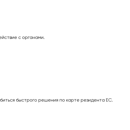
арушения сроков.
алоб.
имодействие с органами.
ор.
есса.