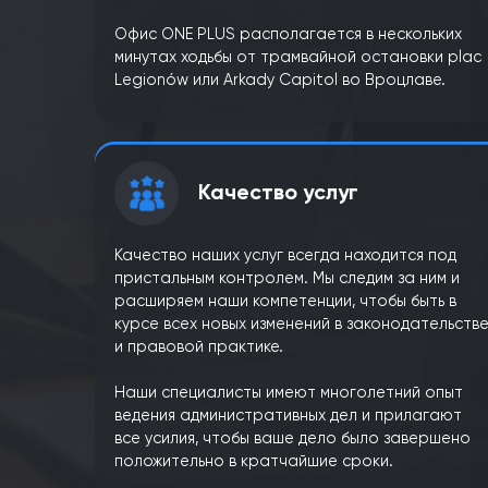
Офис во Вроцлаве
Наш офис находится в самом сердце гор
Мы гордимся нашим большим количество
позитивных отзывов на Google и продол
работать на высоком уровне.
Наш офис располагается во Вроцлаве п
адресу ул. Пилсудскего 14. Дополнительн
гарантией предоставляемых нами услуг
является физический и актуальный офис в
Вроцлаве, где оказываются услуги.
Офис ONE PLUS располагается в несколь
минутах ходьбы от трамвайной остановки
Legionów или Arkady Capitol во Вроцлаве