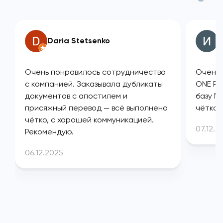
Daria Stetsenko
И
Очень понравилось сотрудничество
Очень 
с компанией. Заказывала дубликаты
ONE PL
документов с апостилем и
базу М
присяжный перевод — всё выполнено
чётко 
чётко, с хорошей коммуникацией.
07.12.2
Рекомендую.
06.12.2025