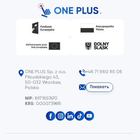
ONE PLUS Sp. z o.o.
+48 71 880 85 08
Piłsudskiego 43,
50-032 Wrocław,
Показать
Polska
NIP:
8971857670
KRS:
0000739695