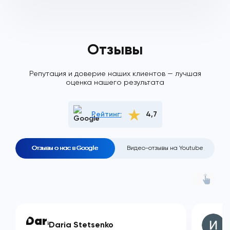
Отзывы
Репутация и доверие наших клиентов — лучшая
оценка нашего результата
Рейтинг:
4,7
Отзывы о нас в Google
Видео-отзывы на Youtube
Daria Stetsenko
И