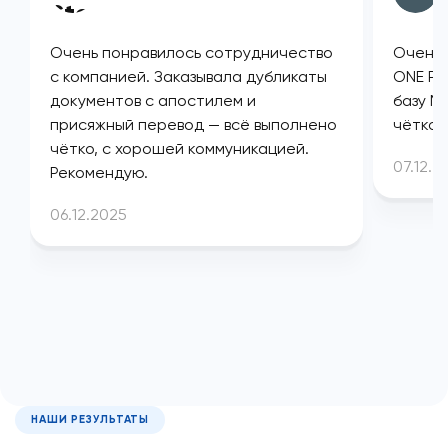
Очень понравилось сотрудничество
Очень 
с компанией. Заказывала дубликаты
ONE PL
документов с апостилем и
базу М
присяжный перевод — всё выполнено
чётко 
чётко, с хорошей коммуникацией.
07.12.2
Рекомендую.
06.12.2025
НАШИ РЕЗУЛЬТАТЫ