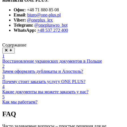
Контакты ONE PLUS
:
Офис
: +48 71 880 85 08
Email
:
biuro@one-plus.pl
Viber:
@oneplus_lex
Telegram:
@onepluswro_bot
WhatsApp:
+48 537 272 400
Получить консультацию
Содержание
1
Восстановление украинских документов в Польше
2
Зачем оформлять дубликаты и Апостиль?
3
Почему стоит заказать услугу ONE PLUS?
4
Какие документы вы можете заказать у нас?
5
Как мы работаем?
FAQ
Часто задаваемые вопросы – простые решения для не