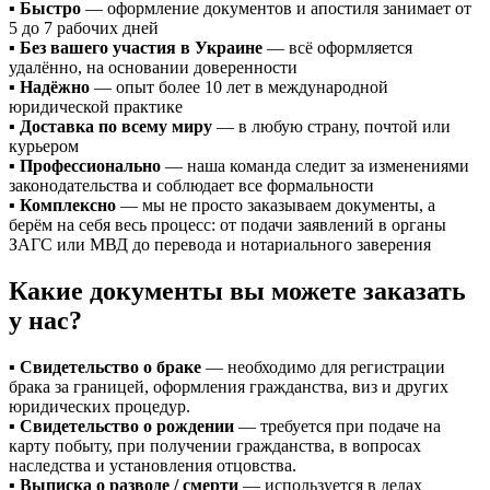
▪️
Быстро
— оформление документов и апостиля занимает от
5 до 7 рабочих дней
▪️
Без вашего участия в Украине
— всё оформляется
удалённо, на основании доверенности
▪️
Надёжно
— опыт более 10 лет в международной
юридической практике
▪️
Доставка по всему миру
— в любую страну, почтой или
курьером
▪️
Профессионально
— наша команда следит за изменениями
законодательства и соблюдает все формальности
▪️
Комплексно
— мы не просто заказываем документы, а
берём на себя весь процесс: от подачи заявлений в органы
ЗАГС или МВД до перевода и нотариального заверения
Какие документы вы можете заказать
у нас?
▪️
Свидетельство о браке
— необходимо для регистрации
брака за границей, оформления гражданства, виз и других
юридических процедур.
▪️
Свидетельство о рождении
— требуется при подаче на
карту побыту, при получении гражданства, в вопросах
наследства и установления отцовства.
▪️
Выписка о разводе / смерти
— используется в делах