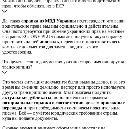
Можно ли получить справку о легитимности водительских
прав, чтобы обменять их в ЕС?
Да, такая
справка из МВД Украины
подтверждает, что ваши
водительские права выданы официально и действительны.
Она часто требуется при обмене украинских прав на местные
в странах ЕС. ONE PLUS помогает получить такую справку,
проставить на ней
апостиль
, перевести и подготовить весь
комплект документов для замены водительского
удостоверения.
Что делать, если в документах указано старое имя или другая
транскрипция?
Это частая ситуация: документы были выданы давно, и за это
время вы сменили фамилию, паспорт или просто используете
другую транскрипцию имени. Мы помогаем получить
актуальные дубликаты
, дополнительно оформляем
нотариальные справки о соответствии
, делаем
присяжные
переводы
и при необходимости составляем пояснительные
письма. Всё — с учётом юридических требований страны,
куда вы подаёте документы.
Сколько времени занимает оформление апостиля на