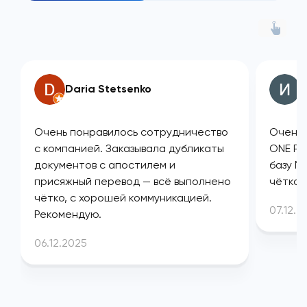
Daria Stetsenko
И
Очень понравилось сотрудничество
Очень 
с компанией. Заказывала дубликаты
ONE PL
документов с апостилем и
базу М
присяжный перевод — всё выполнено
чётко 
чётко, с хорошей коммуникацией.
07.12.2
Рекомендую.
06.12.2025