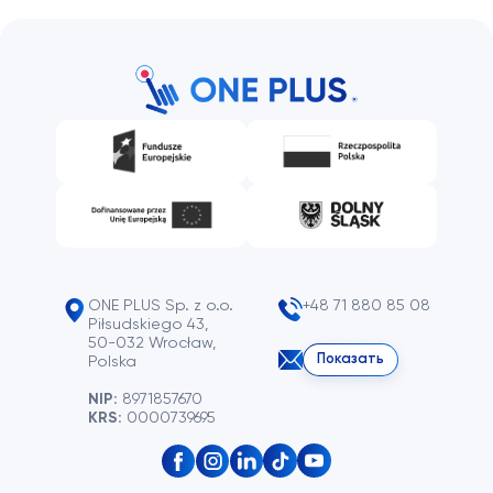
ONE PLUS Sp. z o.o.
+48 71 880 85 08
Piłsudskiego 43,
50-032 Wrocław,
Показать
Polska
NIP:
8971857670
KRS:
0000739695