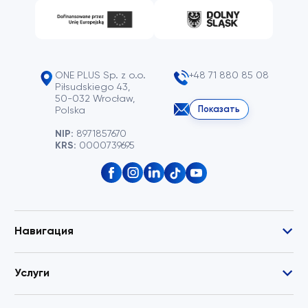
ONE PLUS Sp. z o.o.
+48 71 880 85 08
Piłsudskiego 43,
50-032 Wrocław,
Показать
Polska
NIP:
8971857670
KRS:
0000739695
Навигация
Услуги