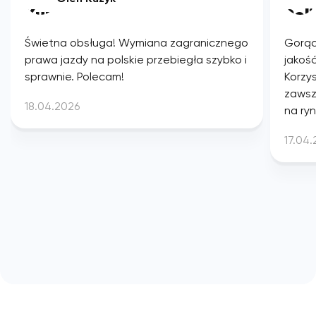
Świetna obsługa! Wymiana zagranicznego
Gorąc
prawa jazdy na polskie przebiegła szybko i
jakość
sprawnie. Polecam!
Korzys
zawsz
18.04.2026
na ryn
17.04