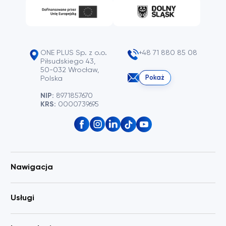
ONE PLUS Sp. z o.o.
+48 71 880 85 08
Piłsudskiego 43,
50-032 Wrocław,
Pokaż
Polska
NIP:
8971857670
KRS:
0000739695
Nawigacja
Usługi