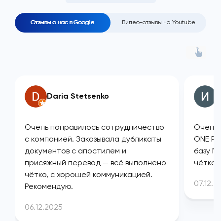
Отзывы о нас в Google
Видео-отзывы на Youtube
Daria Stetsenko
И
Очень понравилось сотрудничество
Очень 
с компанией. Заказывала дубликаты
ONE PL
документов с апостилем и
базу М
присяжный перевод — всё выполнено
чётко 
чётко, с хорошей коммуникацией.
07.12.2
Рекомендую.
06.12.2025