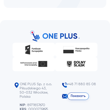
ONE PLUS Sp. z o.o.
+48 71 880 85 08
Piłsudskiego 43,
50-032 Wrocław,
Показать
Polska
NIP:
8971857670
KRS:
0000739695