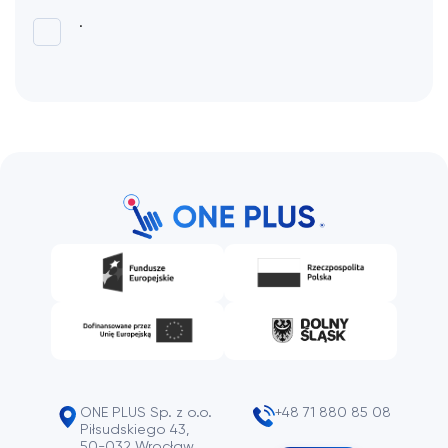
.
ONE PLUS Sp. z o.o.
+48 71 880 85 08
Piłsudskiego 43,
50-032 Wrocław,