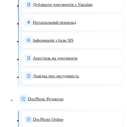
Дублікати документів з України
Нотаріальний переклад
Інформація з бази SIS
Апостиль на документи
Довідка про несудимість
DocPhoto Редактор
DocPhoto Online