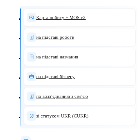
Карта побиту + MOS v2
на підставі роботи
на підставі навчання
на підставі бізнесу
по возз’єднанню з сім’єю
зі статусом UKR (CUKR)