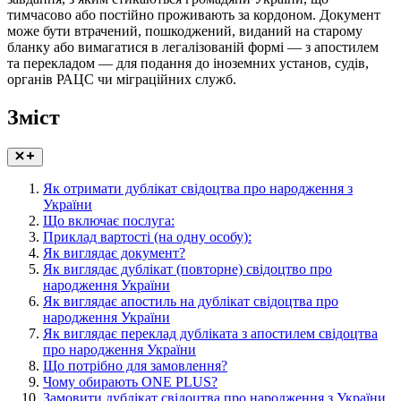
тимчасово або постійно проживають за кордоном. Документ
може бути втрачений, пошкоджений, виданий на старому
бланку або вимагатися в легалізованій формі — з апостилем
та перекладом — для подання до іноземних установ, судів,
органів РАЦС чи міграційних служб.
Зміст
Як отримати дублікат свідоцтва про народження з
України
Що включає послуга:
Приклад вартості (на одну особу):
Як виглядає документ?
Як виглядає дублікат (повторне) свідоцтво про
народження України
Як виглядає апостиль на дублікат свідоцтва про
народження України
Як виглядає переклад дубліката з апостилем свідоцтва
про народження України
Що потрібно для замовлення?
Чому обирають ONE PLUS?
Замовити дублікат свідоцтва про народження з України