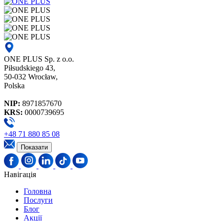
ONE PLUS Sp. z o.o.
Piłsudskiego 43,
50-032 Wrocław,
Polska
NIP:
8971857670
KRS:
0000739695
+48 71 880 85 08
Показати
Навігація
Головна
Послуги
Блог
Акції