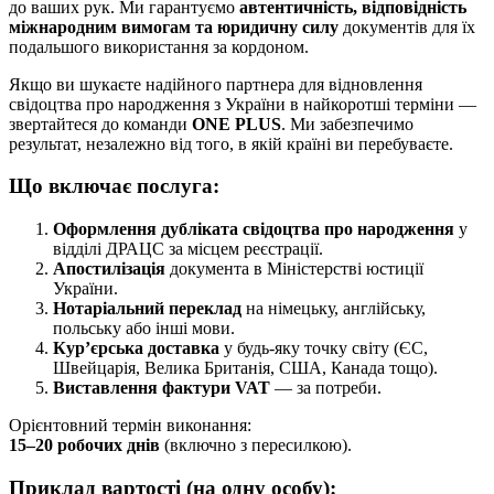
до ваших рук. Ми гарантуємо
автентичність, відповідність
міжнародним вимогам та юридичну силу
документів для їх
подальшого використання за кордоном.
Якщо ви шукаєте надійного партнера для відновлення
свідоцтва про народження з України в найкоротші терміни —
звертайтеся до команди
ONE PLUS
. Ми забезпечимо
результат, незалежно від того, в якій країні ви перебуваєте.
Що включає послуга:
Оформлення дубліката свідоцтва про народження
у
відділі ДРАЦС за місцем реєстрації.
Апостилізація
документа в Міністерстві юстиції
України.
Нотаріальний переклад
на німецьку, англійську,
польську або інші мови.
Кур’єрська доставка
у будь-яку точку світу (ЄС,
Швейцарія, Велика Британія, США, Канада тощо).
Виставлення фактури VAT
— за потреби.
Орієнтовний термін виконання:
15–20 робочих днів
(включно з пересилкою).
Приклад вартості (на одну особу):