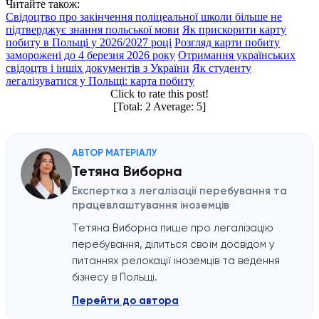
Читайте також:
Свідоцтво про закінчення поліцеальної школи більше не
підтверджує знання польської мови
Як прискорити карту
побиту в Польщі у 2026/2027 році
Розгляд карти побиту
заморожені до 4 березня 2026 року
Отримання українських
свідоцтв і іншіх документів з України
Як студенту
легалізуватися у Польщі: карта побиту
Click to rate this post!
[Total:
2
Average:
5
]
АВТОР МАТЕРІАЛУ
Тетяна Виборна
Експертка з легалізації перебування та
працевлаштування іноземців
Тетяна Виборна пише про легалізацію
перебування, ділиться своїм досвідом у
питаннях релокації іноземців та ведення
бізнесу в Польщі.
Перейти до автора