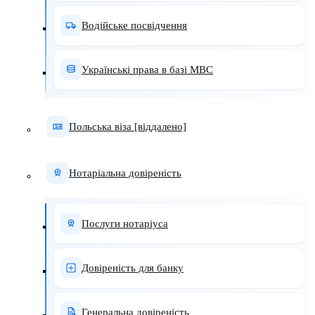
Водійське посвідчення
Українські права в базі МВС
Польська віза [віддалено]
Нотаріальна довіреність
Послуги нотаріуса
Довіреність для банку
Генеральна довіреність