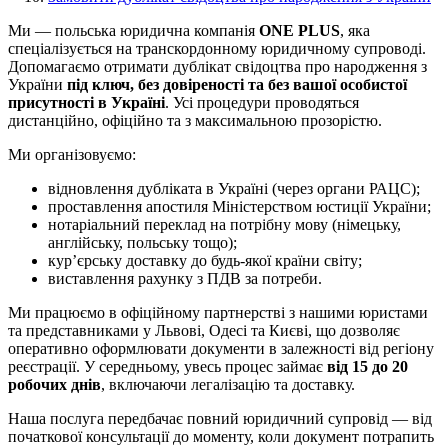
Ми — польська юридична компанія
ONE PLUS
, яка
спеціалізується на транскордонному юридичному супроводі.
Допомагаємо отримати дублікат свідоцтва про народження з
України
під ключ, без довіреності та без вашої особистої
присутності в Україні
. Усі процедури проводяться
дистанційно, офіційно та з максимальною прозорістю.
Ми організовуємо:
відновлення дубліката в Україні (через органи РАЦС);
проставлення апостиля Міністерством юстиції України;
нотаріальний переклад на потрібну мову (німецьку,
англійську, польську тощо);
кур’єрську доставку до будь-якої країни світу;
виставлення рахунку з ПДВ за потреби.
Ми працюємо в офіційному партнерстві з нашими юристами
та представниками у Львові, Одесі та Києві, що дозволяє
оперативно оформлювати документи в залежності від регіону
реєстрації. У середньому, увесь процес займає
від 15 до 20
робочих днів
, включаючи легалізацію та доставку.
Наша послуга передбачає повний юридичний супровід — від
початкової консультації до моменту, коли документ потрапить