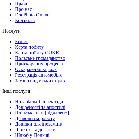
Прайс
Про нас
DocPhoto Online
Контакти
Послуги
Бізнес
Карта побиту
Карта побиту CUKR
Польське громадянство
Прискорення процесів
Оскарження відмов
Реєстрація автомобіля
Заміна водійських прав
Інші послуги
Нотаріальні переклади
Довіреності та апостилі
Польська віза [віддалено]
Дозволи на роботу
Довідки для іноземців
Ліцензії та дозволи
Шлюб у Польщі