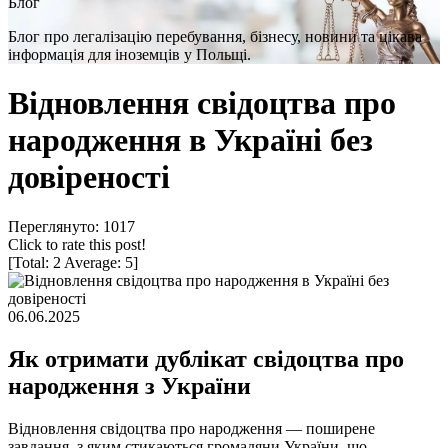
Блог
Блог про легалізацію перебування, бізнесу, новини та цікава
інформація для іноземців у Польщі.
Відновлення свідоцтва про
народження в Україні без
довіреності
Переглянуто: 1017
Click to rate this post!
[Total:
2
Average:
5
]
06.06.2025
Як отримати дублікат свідоцтва про
народження з України
Відновлення свідоцтва про народження — поширене
завдання, з яким стикаються громадяни України, що