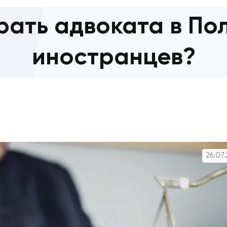
ыбрать адвоката 
иностранце