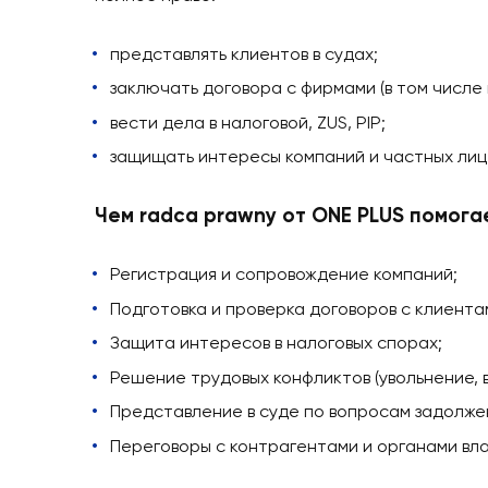
Вам отказали в визе или подаче докуме
Необходима помощь в подготовке дого
Требуется проверка соглашения с аг
Наши юристы говорят на русском, украи
нужно делать в вашей ситуации, подгот
Кто такой radca 
Radca prawny
— это юрист с дополните
полное право:
представлять клиентов в судах;
заключать договора с фирмами (в том 