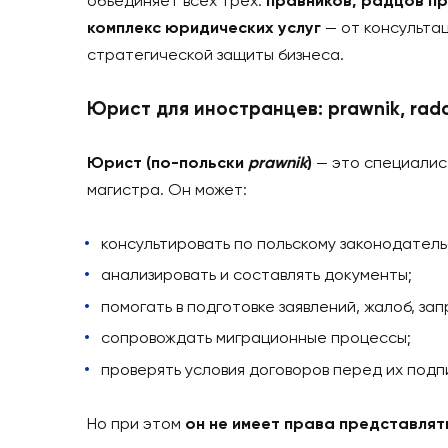
Часто задаваемые вопросы (FAQ)
Могу ли я получить консультацию 
Сколько стоит услуга?
С какими городами работаете?
Оставьте заявку — и получите пом
В компании
ONE PLUS
мы помогаем выбра
объединяет всех трёх:
правников, рад
комплекс юридических услуг
— от конс
стратегической защиты бизнеса.
Юрист для иностранцев: prawnik
Юрист (по-польски
prawnik
)
— это спец