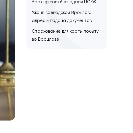
Продления статус UKR для
украинцев в Польше не буде
Возврат 40 злотых с
Booking.com благодаря UOK
Ужонд воеводской Вроцлав:
адрес и подача документов
Страхование для карты поб
во Вроцлаве