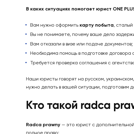
магистра. Он может:
консультировать по польскому законод
анализировать и составлять документы
помогать в подготовке заявлений, жало
сопровождать миграционные процессы
проверять условия договоров перед и
Но при этом
он не имеет права предст
В каких ситуациях помогает юрист ON
Вам нужно оформить
карту побыта
, 
Вы не понимаете, почему ваше дело з