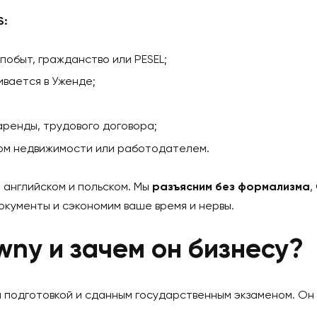
ательству;
;
б, запросов;
;
х подписанием.
авлять клиента в суде
— для этого нужен радца пра
E PLUS:
сталый побыт, гражданство или PESEL;
адерживается в Уженде;