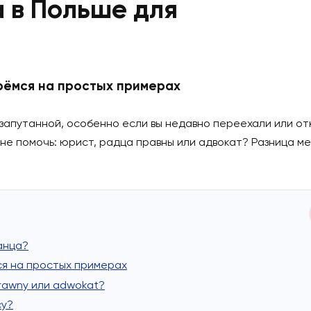
ста в Польше для
Разберёмся на простых примерах
аться запутанной, особенно если вы недавно перее
ожет мне помочь: юрист, радца правны или адвокат