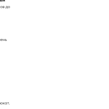
. Наша команда
азываем
полный
ки документов до
чивший степень