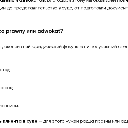
онлайн?
ощь
ть правильного специалиста под каждую ситуацию
цов правных и адвокатов
. Благодаря этому мы ок
ультации до представительства в суде, от подготов
, radca prawny или adwokat?
иалист, окончивший юридический факультет и полу