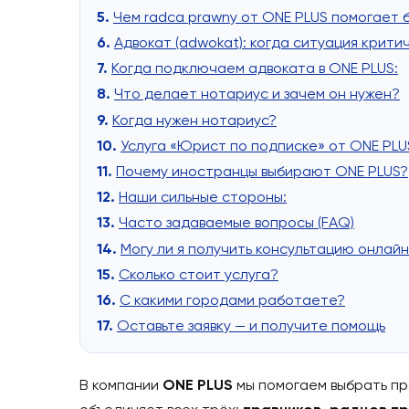
Содержание
Как выбрать юриста в Польше для 
Не знаете, к кому обращаться? Раз
Юрист для иностранцев: prawnik, r
Кто такой radca prawny и зачем он 
Чем radca prawny от ONE PLUS помо
Адвокат (adwokat): когда ситуация
Когда подключаем адвоката в ONE P
Что делает нотариус и зачем он н
Когда нужен нотариус?
Услуга «Юрист по подписке» от O
Почему иностранцы выбирают ONE 
Наши сильные стороны: