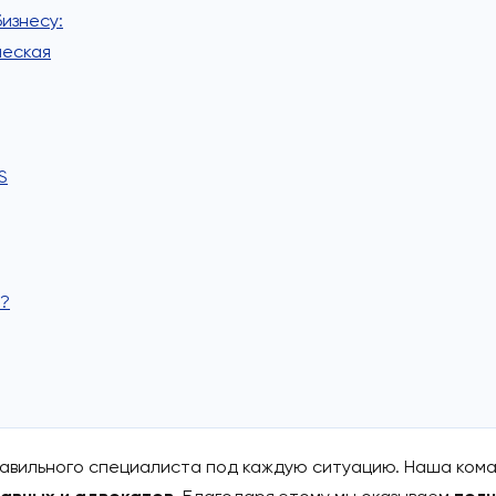
иностранца?
берёмся на простых примерах
adca prawny или adwokat?
бизнесу?
гает бизнесу:
 критическая
LUS:
ужен?
NE PLUS
PLUS?