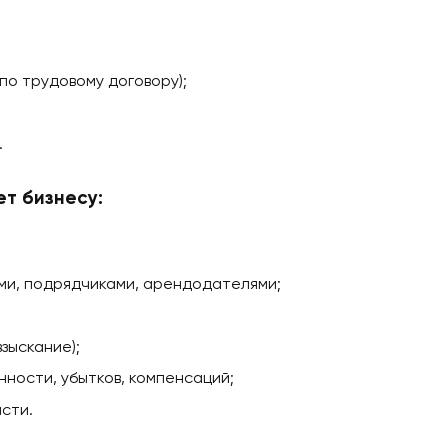
нтов;
вора аренды, трудового договора;
ентством недвижимости или работодателем.
нском, английском и польском. Мы
разъясним без ф
овим документы и сэкономим ваше время и нервы.
prawny и зачем он бизн
льной подготовкой и сданным государственным экз
числе по трудовому договору);