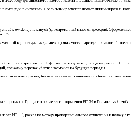
чи большинства деклараций за 2025 год — 30 апреля 2026 года (
 обязанность большинства налогоплательщиков в Польше. Своев
едзаполнять отдельные формы (в частности PIT-37 и PIT-38). О
ельно или с помощью специалистов.
латежам или потере права на возврат. По статистике, многие
 отчисления.
х отношений, договоров подряда, авторских прав или пенсий. 
kwota wolna od podatku остается на уровне 30 000 zł. Ставки 
 проверить наличие всех вычетов (на детей, реабилитацию, инт