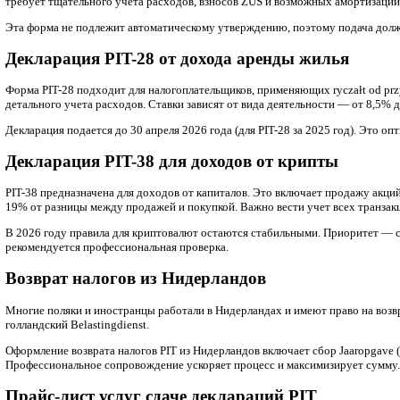
корректировки и возврат налогов из Нидерландов.
Информация актуальна на январь 2026 года. Основной срок пода
Почему необходимо подавать декларацию PIT
Оформление и сдача годовой декларации PIT — это ежегодная
излишне уплаченного налога.
В 2026 году система Twój e-PIT продолжает автоматически пр
рекомендуется проверять и корректировать данные самостоят
Неправильное оформление может привести к дополнительным п
учету расходов, льгот на детей, медицинские затраты и другие
Оформление и сдача декларации PIT-37
PIT-37 предназначена для лиц, получающих доходы от трудовы
предоставляет форму PIT-11 с готовыми данными. В 2026 году 
Система Twój e-PIT часто предзаполняет декларацию. Но важно
Это также ускоряет возврат средств.