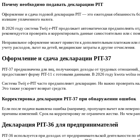
12.01.2026
Помощь в расчете деклараций PIT в По
Юридическая компания ONE PLUS предоставляет профессионал
сдавать годовую декларацию PIT. Это позволяет избежать шт
Содержание
Помощь в расчете деклараций PIT в Польше
Почему необходимо подавать декларацию PIT
Оформление и сдача декларации PIT-37
Корректировка декларации PIT-37 при обнаружении ош
Декларация PIT-36 для предпринимателей
Декларация PIT-28 от дохода аренды жилья
Декларация PIT-38 для доходов от крипты
Возврат налогов из Нидерландов
Прайс-лист услуг сдаче деклараций PIT
В данной статье мы подробно рассмотрим ключевые аспекты о