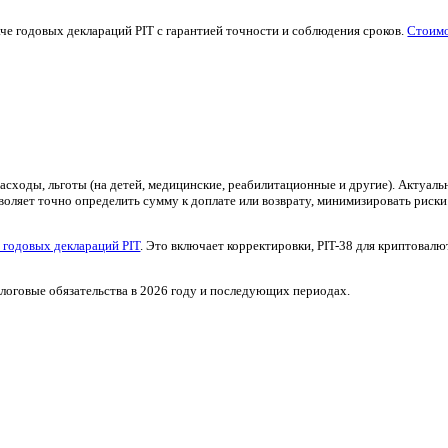
нии ошибок
ет или неверно указан доход), предусмотрена возможность кор
ко. Но чем раньше, тем лучше, чтобы избежать проблем при пр
ей
тельности по общей шкале. Он также применяется при комбинаци
х амортизаций. В 2026 году для линейного налогообложения пов
у подача должна быть ручной и точной. Правильный расчет поз
лья
ryczałt od przychodów ewidencjonowanych (фиксированный нало
сти — от 8,5% до 17%.
025 год). Это оптимальный вариант для владельцев недвижимости
ты