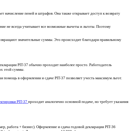
ши. В условиях постоянных изменений в системе PIT важно св
ый возврат переплаты.
включают наиболее распространенные формы: PIT-37, PIT-36, P