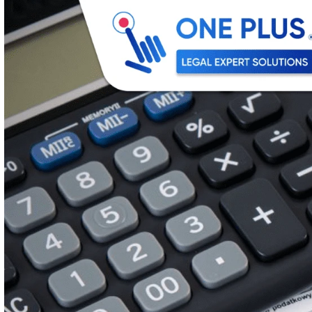
Блог
Блог о легализации пребывания, бизнеса, новости и интересна
Возврат налога и сдача декла
Просмотрено: 1363
Click to rate this post!
[Total:
16
Average:
4.9
]