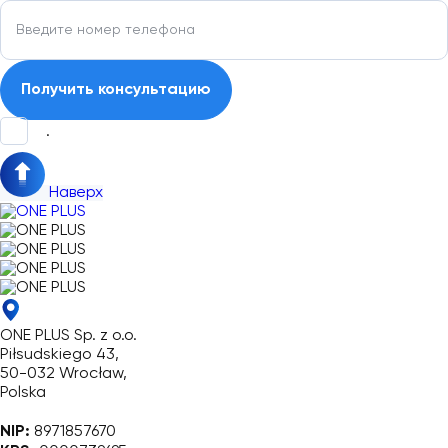
.
Наверх
ONE PLUS Sp. z o.o.
Piłsudskiego 43,
50-032 Wrocław,
Polska
NIP:
8971857670