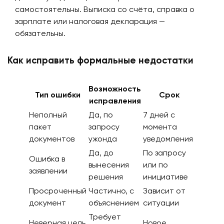
самостоятельны. Выписка со счёта, справка о
зарплате или налоговая декларация —
обязательны.
Как исправить формальные недостатки
Возможность
Тип ошибки
Срок
исправления
Неполный
Да, по
7 дней с
пакет
запросу
момента
документов
ужонда
уведомления
Да, до
По запросу
Ошибка в
вынесения
или по
заявлении
решения
инициативе
Просроченный
Частично, с
Зависит от
документ
объяснением
ситуации
Требует
Неверная цель
Новое