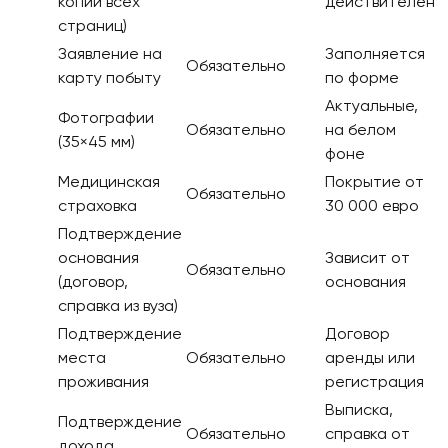
копии всех
действителен
страниц)
Заявление на
Заполняется
Обязательно
карту побыту
по форме
Актуальные,
Фотографии
Обязательно
на белом
(35×45 мм)
фоне
Медицинская
Покрытие от
Обязательно
страховка
30 000 евро
Подтверждение
основания
Зависит от
Обязательно
(договор,
основания
справка из вуза)
Подтверждение
Договор
места
Обязательно
аренды или
проживания
регистрация
Выписка,
Подтверждение
Обязательно
справка от
дохода