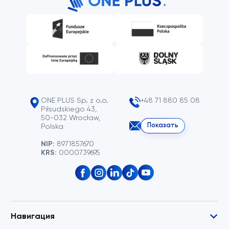
ONE PLUS Sp. z o.o.
+48 71 880 85 08
Piłsudskiego 43,
50-032 Wrocław,
Показать
Polska
NIP:
8971857670
KRS:
0000739695
Навигация