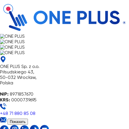
ONE PLUS Sp. z o.o.
Piłsudskiego 43,
50-032 Wrocław,
Polska
NIP:
8971857670
KRS:
0000739695
+48 71 880 85 08
Показать