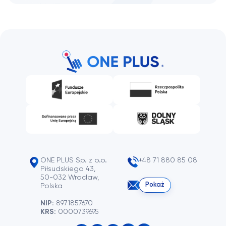
ONE PLUS Sp. z o.o.
+48 71 880 85 08
Piłsudskiego 43,
50-032 Wrocław,
Pokaż
Polska
NIP:
8971857670
KRS:
0000739695