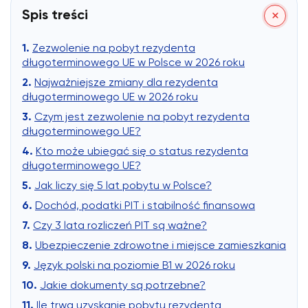
Spis treści
Zezwolenie na pobyt rezydenta
długoterminowego UE w Polsce w 2026 roku
Najważniejsze zmiany dla rezydenta
długoterminowego UE w 2026 roku
Czym jest zezwolenie na pobyt rezydenta
długoterminowego UE?
Kto może ubiegać się o status rezydenta
długoterminowego UE?
Jak liczy się 5 lat pobytu w Polsce?
Dochód, podatki PIT i stabilność finansowa
Czy 3 lata rozliczeń PIT są ważne?
Ubezpieczenie zdrowotne i miejsce zamieszkania
Język polski na poziomie B1 w 2026 roku
Jakie dokumenty są potrzebne?
Ile trwa uzyskanie pobytu rezydenta