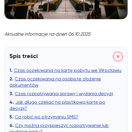
Aktualne informacje na dzień 06.10.2025
Spis treści
Czas oczekiwania na kartę pobytu we Wrocławiu
Czas oczekiwania na osobiste złożenie
dokumentów
Czas rozpatrywania sprawy i wydania decyzji
Jak długo czekać na plastikową kartę po
decyzji?
Co robić po otrzymaniu SMS?
Czy można przyspieszyć rozpatrywanie lub
wydanie karty?