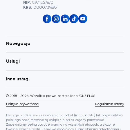
NIP:
8971857670
KRS:
0000739695
Nawigacja
Usługi
Inne usługi
© 2018 - 2026. Wszelkie prawa zastrzeżone. ONE PLUS
Polityka prywatności
Regulamin strony
Decyzje o udzieleniu zezwolenia na pobyt (karta pobytu) lub obywatelstwa
polskiego podejmowane są wyłącznie przez organy państwowe.
Zapewniamy pełną obsługę prawną na wszystkich etapach, a złożone
kwestie prawne realizujemy we współpracy z kancelariami adwokackimi i