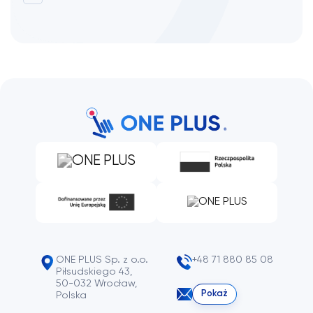
ONE PLUS Sp. z o.o.
+48 71 880 85 08
Piłsudskiego 43,
50-032 Wrocław,
Pokaż
Polska