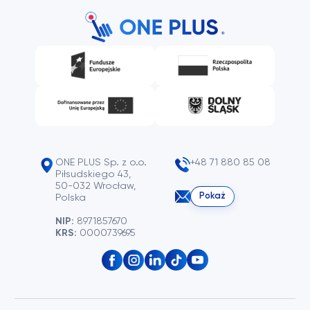
ONE PLUS Sp. z o.o.
+48 71 880 85 08
Piłsudskiego 43,
50-032 Wrocław,
Pokaż
Polska
NIP:
8971857670
KRS:
0000739695