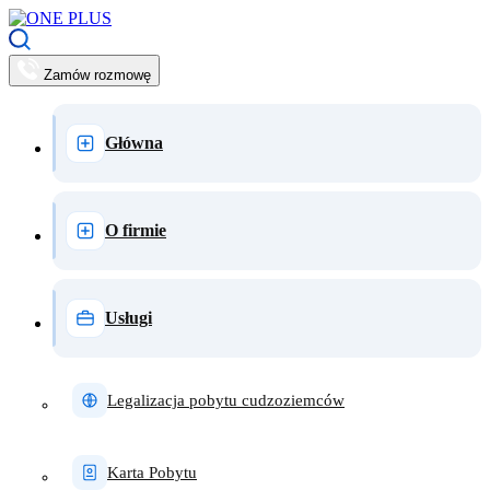
Zamów rozmowę
Główna
O firmie
Usługi
Legalizacja pobytu cudzoziemców
Karta Pobytu