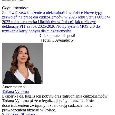
Czytaj również:
Zamówić zaświadczenie o niekaralności w Polsce
Nowe typy
zezwoleń na pracę dla cudzoziemców w 2025 roku
Status UKR w
2025 roku – co czeka Ukraińców w Polsce?
Jak rozliczyć
deklarację PIT za rok 2025/2026
Nowy system MOS 2.0 do
uzyskania karty pobytu dla cudzoziemców
Click to rate this post!
[Total:
3
Average:
5
]
Autor materiału
Tatiana Vyborna
Ekspertka ds. legalizacji pobytu oraz zatrudniania cudzoziemców
Tatiana Vyborna pisze o legalizacji pobytu oraz dzieli się
doświadczeniem związanym z relokacją cudzoziemców i
prowadzeniem biznesu w Polsce.
Zobacz profil autora