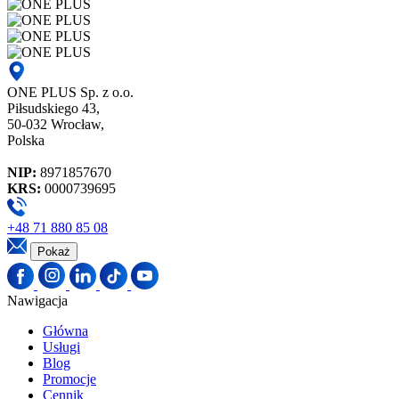
ONE PLUS Sp. z o.o.
Piłsudskiego 43,
50-032 Wrocław,
Polska
NIP:
8971857670
KRS:
0000739695
+48 71 880 85 08
Pokaż
Nawigacja
Główna
Usługi
Blog
Promocje
Cennik