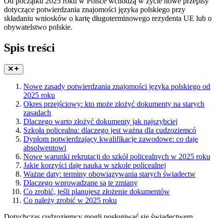
Od początku 2025 roku w Polsce wchodzą w życie nowe przepisy
dotyczące potwierdzania znajomości języka polskiego przy
składaniu wniosków o kartę długoterminowego rezydenta UE lub o
obywatelstwo polskie.
Spis treści
Nowe zasady potwierdzania znajomości języka polskiego od
2025 roku
Okres przejściowy: kto może złożyć dokumenty na starych
zasadach
Dlaczego warto złożyć dokumenty jak najszybciej
Szkoła policealna: dlaczego jest ważna dla cudzoziemcó
Dyplom potwierdzający kwalifikacje zawodowe: co daje
absolwentowi
Nowe warunki rekrutacji do szkół policealnych w 2025 roku
Jakie korzyści daje nauka w szkole policealnej
Ważne daty: terminy obowiązywania starych świadectw
Dlaczego wprowadzane są te zmiany
Co zrobić, jeśli planujesz złożenie dokumentów
Co należy zrobić w 2025 roku
Dotychczas cudzoziemcy mogli posługiwać się świadectwem