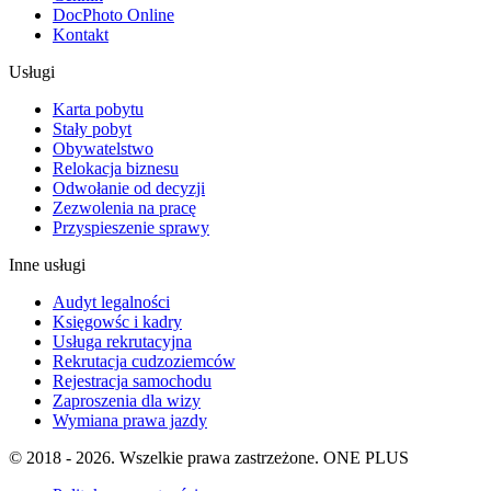
DocPhoto Online
Kontakt
Usługi
Karta pobytu
Stały pobyt
Obywatelstwo
Relokacja biznesu
Odwołanie od decyzji
Zezwolenia na pracę
Przyspieszenie sprawy
Inne usługi
Audyt legalności
Księgowśc i kadry
Usługa rekrutacyjna
Rekrutacja cudzoziemców
Rejestracja samochodu
Zaproszenia dla wizy
Wymiana prawa jazdy
© 2018 - 2026. Wszelkie prawa zastrzeżone. ONE PLUS