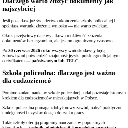
Dlaczego warto złożyć dokumenty jak
najszybciej
Jeśli posiadasz już świadectwo ukończenia szkoły policealnej i
spełniasz warunki złożenia wniosku — nie warto zwlekać.
Okres przejściowy daje wyjątkową możliwość złożenia
dokumentów bez egzaminu, ale jest on ograniczony czasowo.
Po
30 czerwca 2026 roku
wszyscy wnioskodawcy będą
zobowiązani potwierdzić znajomość języka polskiego oficjalnym
certyfikatem —
państwowym lub TELC
.
Szkoła policealna: dlaczego jest ważna
dla cudzoziemcó
Pomimo zmian, nauka w szkole policealnej nadal pozostaje istotnym
krokiem dla cudzoziemców mieszkających w Polsce.
Szkoła policealna pomaga zdobyć nowy zawód, nabyć praktyczne
umiejętności i uzyskać dostęp do rynku pracy.
Takie szkoły oferują programy nauczania w popularnych
kierunkach —
technik administracji, kosmetolog, masażysta,