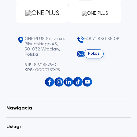
ONE PLUS Sp. z o.o.
+48 71 880 85 08
Piłsudskiego 43,
50-032 Wrocław,
Pokaż
Polska
NIP:
8971857670
KRS:
0000739695
Nawigacja
Usługi