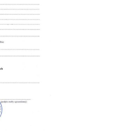
o niekaralności
ych, w tym w uzyskaniu zaświadczenia o niekaralności w Polsce