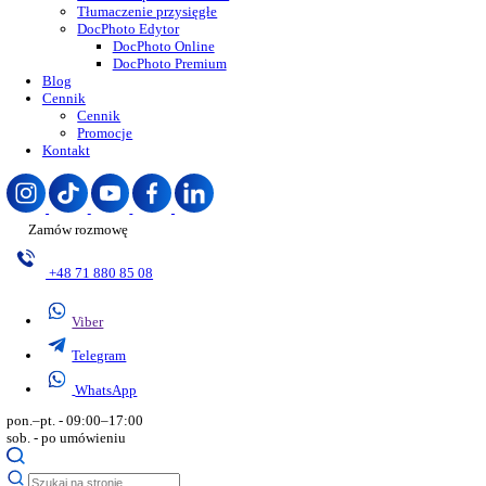
Ubezpieczenie do karty pobytu
Audyt legalności zatrudnienia
Usługi notarialne
Informacja z systemu SIS
Zaświadczenia o niekaralności
Notarialne poświadczenie
Tłumaczenie przysięgłe
DocPhoto Edytor
DocPhoto Online
DocPhoto Premium
Blog
Cennik
Cennik
Promocje
Kontakt
Zamów rozmowę
+48 71 880 85 08