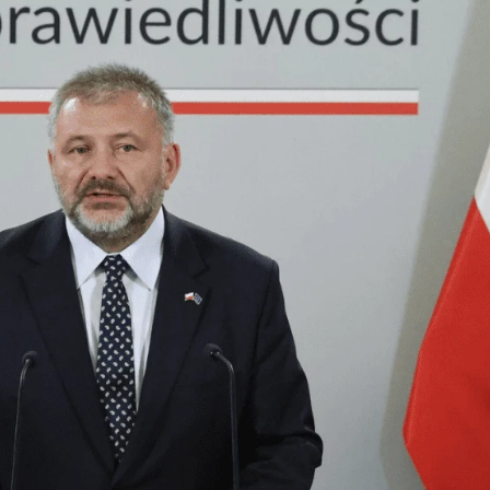
wych informacjach dla cudzoziemców w Polsce.
ekaralności w Polsce