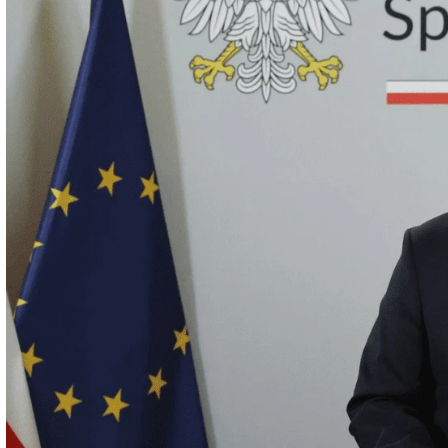
Blog o legalizacji pobytu i pracy, biznesie, nowościach i cieka
Jak uzyskać zaświadczenie o ni
Wyświetlono: 542
Click to rate this post!
[Total:
2
Average:
5
]