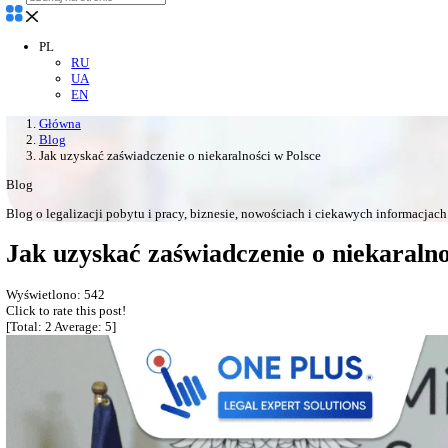
Viber
Telegram
WhatsApp
pon.–pt. - 09:00–17:00
sob. - po umówieniu
PL
RU
UA
EN
Główna
Blog
Jak uzyskać zaświadczenie o niekaralności w Polsce
Blog