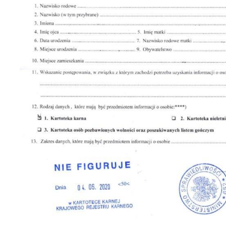
Uzyskanie zaświadczenia o niekaralności w Polsce
Komu i w jakich przypadkach potrzebne jest zaświadczenie 
Z jakiego kraju uzyskuje się zaświadczenie
Okres ważności zaświadczenia o niekaralności
Jak uzyskać zaświadczenie o niekaralności w swoim kraju
Zaświadczenie o niekaralności wydane w Polsce
Zamówienie zaświadczenia online i związane z tym niuanse
Tłumaczenie zaświadczenia na język polski
Apostille i legalizacja dokumentu
Składanie zaświadczenia w urzędzie wojewódzkim
Gdy uzyskanie zaświadczenia jest niemożliwe
Na co szczególnie zwrócić uwagę
Firma ONE PLUS pomaga cudzoziemcom w różnych sprawach prawn