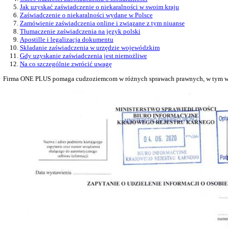
15.12.2025
Uzyskanie zaświadczenia o niekaralności w 
Przy składaniu dokumentów na kartę pobytu wielu cudzoziemców 
niekaralności. Dla jednych to zaskoczenie, dla innych – formaln
nie warto podchodzić jak do drugorzędnego papieru, lecz jak do p
Spis treści