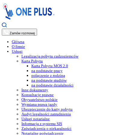
Zamów rozmowę
Główna
O firmie
Usługi
Legalizacja pobytu cudzoziemców
Karta Pobytu
Karta Pobytu MOS 2.0
na podstawie pracy
połączenie z rodziną
na podstawie studiów
na podstawie działalności
Inne dokumenty
Konsultacje prawne
Obywatelstwo polskie
Wymiana prawa jazdy