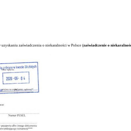
Polsce
spotyka się z tym samym wymaganiem: niby wszystkie główne papie
ość, a w praktyce właśnie ten dokument bardzo często staje się p
ełnoprawnej części całego procesu legalizacji pobytu.